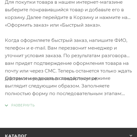
Для покупки товара в нашем интернет-магазине
выберите понравившийся товар и добавьте его в
корзину. Далее перейдите в Корзину и нажмите на
«Оформить заказ» или «Быстрый заказ».
Когда оформляете быстрый заказ, напишите ФИО,
телефон и e-mail. Вам перезвонит менеджер и
уточнит условия заказа. По результатам разговора
вам придет подтверждение оформления товара на
почту или через СМС. Теперь останется только ждать
Оформление заказа в стандартном режиме
доставки и радоваться новой покупке.
выглядит следующим образом. Заполняете
полностью форму по последовательным этапам:
адрес, способ доставки, оплаты, данные о себе.
Советуем в комментарии к заказу написать
информацию, которая поможет курьеру вас найти.
Нажмите кнопку «Оформить заказ».
КАТАЛОГ