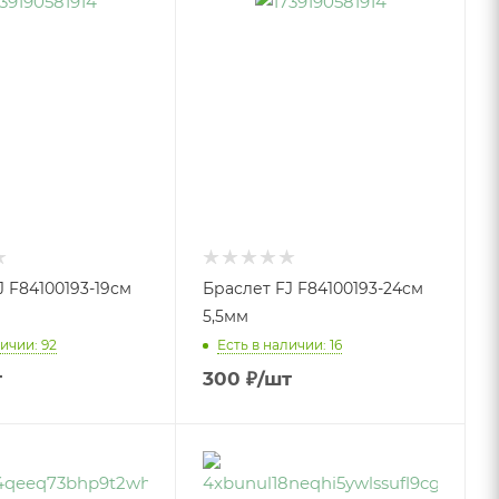
J F84100193-19см
Браслет FJ F84100193-24cм
5,5мм
ичии: 92
Есть в наличии: 16
т
300
₽
/шт