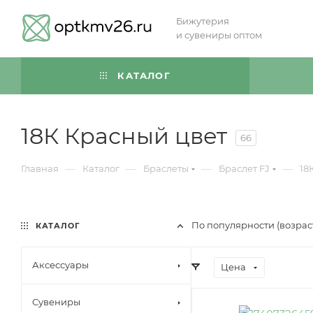
Бижутерия
и сувениры оптом
КАТАЛОГ
18К Красный цвет
66
—
—
—
—
Главная
Каталог
Браслеты
Браслет FJ
18
По популярности (возра
КАТАЛОГ
Аксессуары
Цена
Сувениры