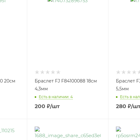
10 20см
Браслет FJ F84100088 18см
Браслет F
4,3мм
5,5мм
Есть в наличии: 4
Есть в нал
200
₽
/шт
280
₽
/ш