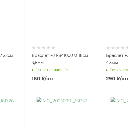
7 22см
Браслет FJ F84100073 18см
Браслет F
3,8мм
4.3мм
Есть в наличии: 10
Есть в нал
160
₽
/шт
290
₽
/ш