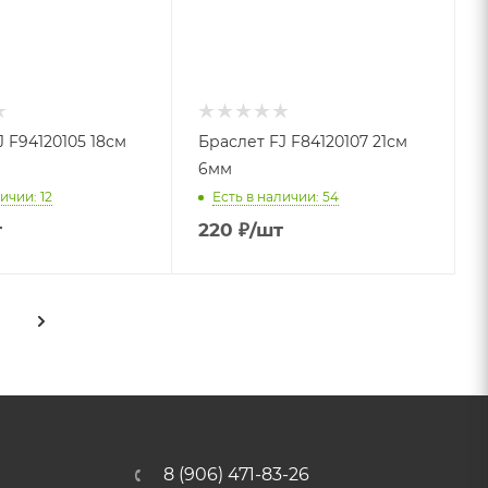
 F94120105 18см
Браслет FJ F84120107 21см
6мм
ичии: 12
Есть в наличии: 54
т
220
₽
/шт
8 (906) 471-83-26