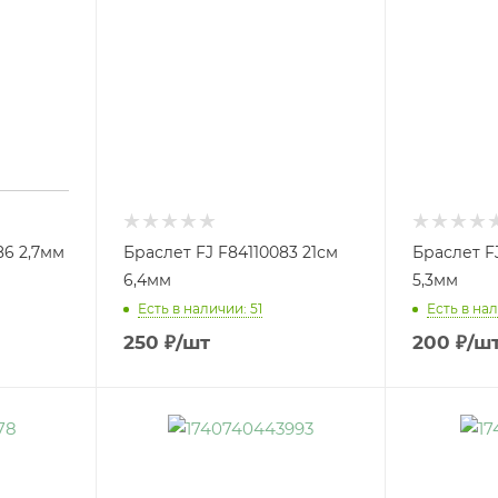
86 2,7мм
Браслет FJ F84110083 21см
Браслет F
6,4мм
5,3мм
Есть в наличии: 51
Есть в нал
250
₽
/шт
200
₽
/ш