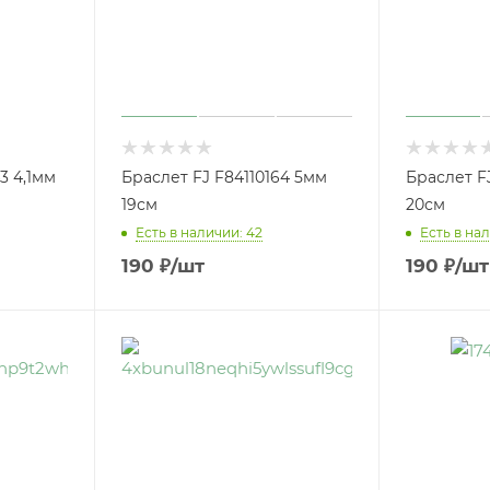
3 4,1мм
Браслет FJ F84110164 5мм
Браслет F
19см
20см
Есть в наличии: 42
Есть в нал
190
₽
/шт
190
₽
/шт