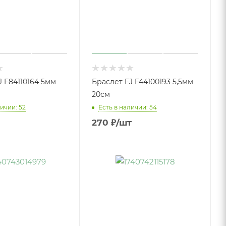
J F84110164 5мм
Браслет FJ F44100193 5,5мм
20см
ичии: 52
Есть в наличии: 54
270
₽
/шт