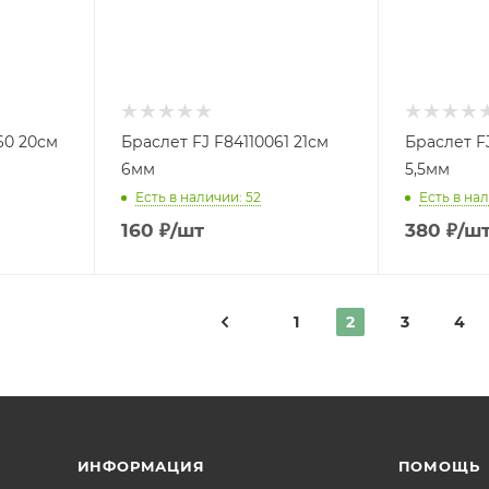
60 20см
Браслет FJ F84110061 21см
Браслет FJ
6мм
5,5мм
Есть в наличии: 52
Есть в нал
160
₽
/шт
380
₽
/ш
1
2
3
4
ИНФОРМАЦИЯ
ПОМОЩЬ