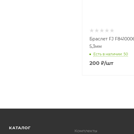
Браслет FJ F841000
5,3мм
Есть в наличии: 50
200
₽
/шт
КАТАЛОГ
Комплекты