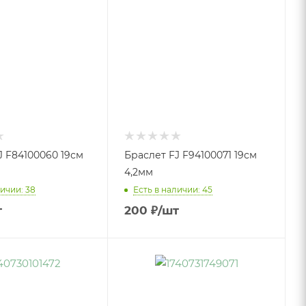
J F84100060 19см
Браслет FJ F94100071 19см
4,2мм
ичии: 38
Есть в наличии: 45
т
200
₽
/шт