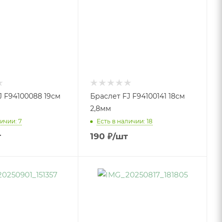
J F94100088 19см
Браслет FJ F94100141 18см
2,8мм
ичии: 7
Есть в наличии: 18
т
190
₽
/шт