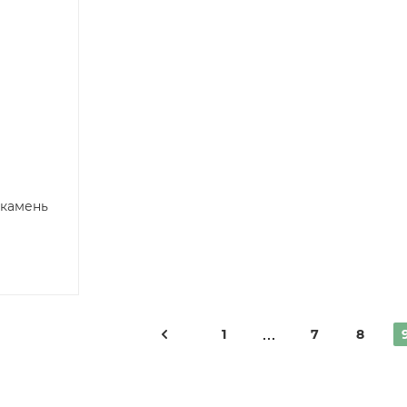
 камень
1
7
8