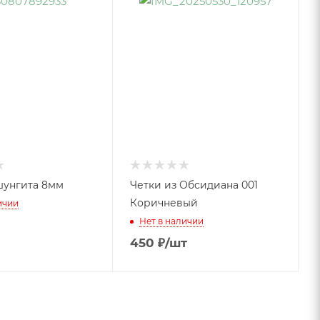
шунгита 8мм
Четки из Обсидиана 001
Коричневый
ичии
Нет в наличии
450
₽
/шт