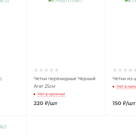
с
Четки перекидные Черный
Четки из 
Агат 25см
Нет в нал
Нет в наличии
220
₽
/шт
150
₽
/шт