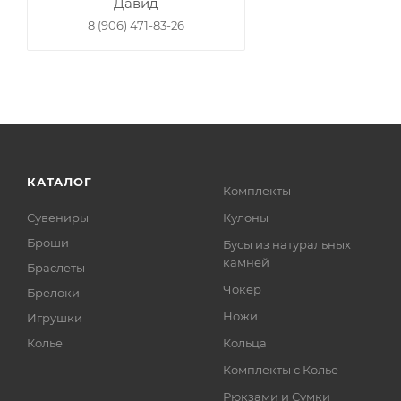
Давид
8 (906) 471-83-26
КАТАЛОГ
Комплекты
Сувениры
Кулоны
Броши
Бусы из натуральных
камней
Браслеты
Чокер
Брелоки
Ножи
Игрушки
Колье
Кольца
Комплекты с Колье
Рюкзами и Сумки