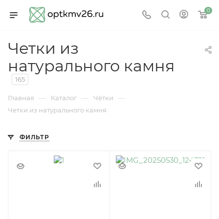
0
Четки из
натурального камня
165
—
—
—
Главная
Каталог
Чётки
Четки из натурального камня
ФИЛЬТР