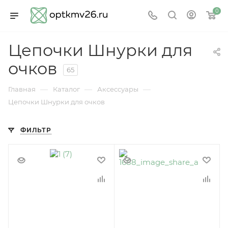
0
Цепочки Шнурки для
очков
65
—
—
—
Главная
Каталог
Аксессуары
Цепочки Шнурки для очков
ФИЛЬТР