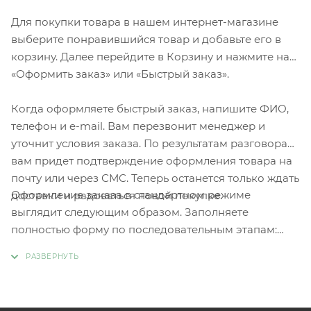
Для покупки товара в нашем интернет-магазине
выберите понравившийся товар и добавьте его в
корзину. Далее перейдите в Корзину и нажмите на
«Оформить заказ» или «Быстрый заказ».
Когда оформляете быстрый заказ, напишите ФИО,
телефон и e-mail. Вам перезвонит менеджер и
уточнит условия заказа. По результатам разговора
вам придет подтверждение оформления товара на
почту или через СМС. Теперь останется только ждать
Оформление заказа в стандартном режиме
доставки и радоваться новой покупке.
выглядит следующим образом. Заполняете
полностью форму по последовательным этапам:
адрес, способ доставки, оплаты, данные о себе.
Советуем в комментарии к заказу написать
информацию, которая поможет курьеру вас найти.
Нажмите кнопку «Оформить заказ».