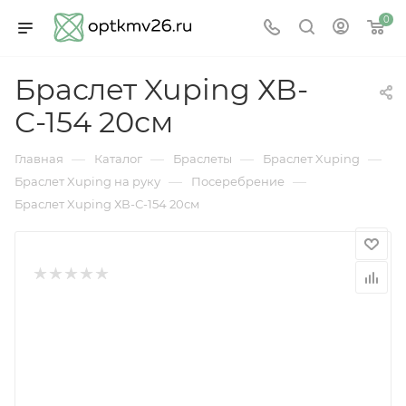
0
Браслет Xuping ХВ-
С-154 20см
—
—
—
—
Главная
Каталог
Браслеты
Браслет Xuping
—
—
Браслет Xuping на руку
Посеребрение
Браслет Xuping ХВ-С-154 20см