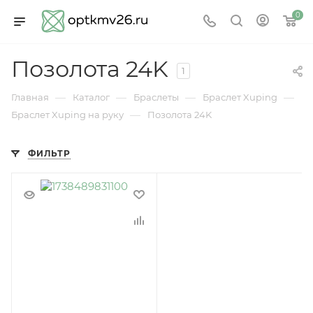
0
Позолота 24K
1
—
—
—
—
Главная
Каталог
Браслеты
Браслет Xuping
—
Браслет Xuping на руку
Позолота 24K
ФИЛЬТР