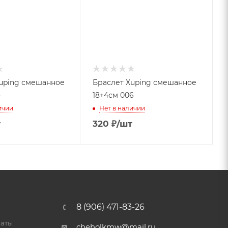
uping смешанное
Браслет Xuping смешанное
4
18+4см 006
ичии
Нет в наличии
т
320
₽
/шт
8 (906) 471-83-26
латы
cheholkmw@mail.ru