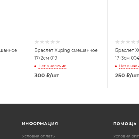
ешанное
Браслет Xuping смешанное
Браслет X
17+2см 019
17+3см 00
Нет в наличии
Нет в нал
300
₽
/шт
250
₽
/ш
ИНФОРМАЦИЯ
ПОМОЩЬ
Условия оплаты
Условия оп