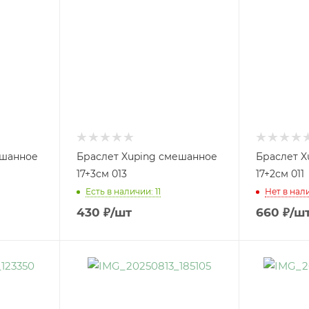
ешанное
Браслет Xuping смешанное
Браслет X
17+3см 013
17+2см 011
Есть в наличии: 11
Нет в нал
430
₽
/шт
660
₽
/ш