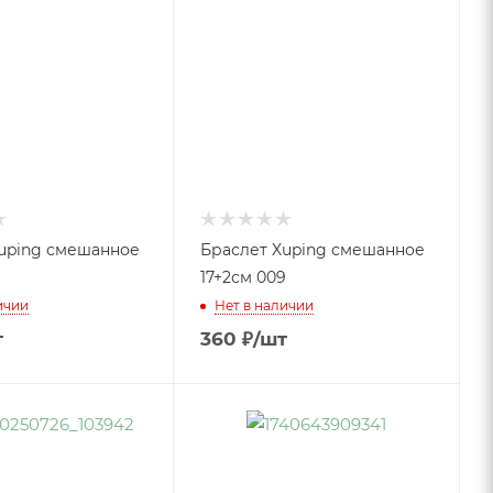
uping смешанное
Браслет Xuping смешанное
17+2см 009
ичии
Нет в наличии
т
360
₽
/шт