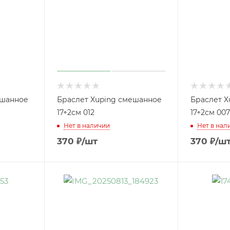
ешанное
Браслет Xuping смешанное
Браслет X
17+2см 012
17+2см 007
Нет в наличии
Нет в нал
370
₽
/шт
370
₽
/ш