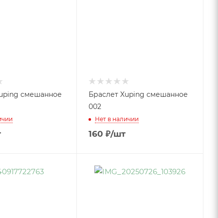
uping смешанное
Браслет Xuping смешанное
002
ичии
Нет в наличии
т
160
₽
/шт