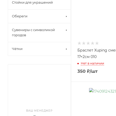
Стойки для украшений
Обереги
Сувениры с символикой
городов
Чётки
Браслет Xuping см
17+2см 010
Нет в наличии
350
₽
/шт
ВАШ МЕНЕДЖЕР