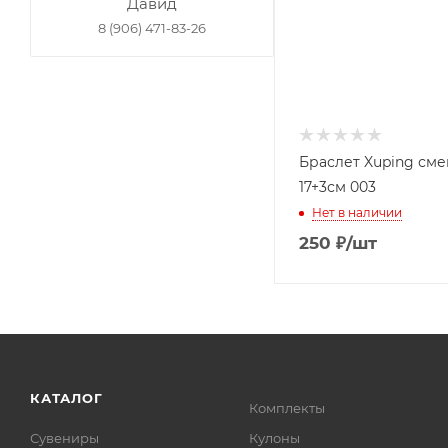
Давид
8 (906) 471-83-26
Браслет Xuping см
17+3см 003
Нет в наличии
250
₽
/шт
КАТАЛОГ
Комплекты
Сувениры
Кулоны