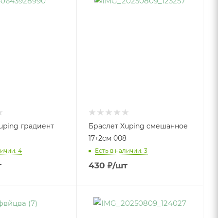
uping градиент
Браслет Xuping смешанное
17+2см 008
ичии: 4
Есть в наличии: 3
т
430
₽
/шт