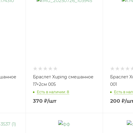
ешанное
Браслет Xuping смешанное
Браслет X
17+2см 005
001
Есть в наличии: 8
Есть в нал
370
₽
/шт
200
₽
/ш