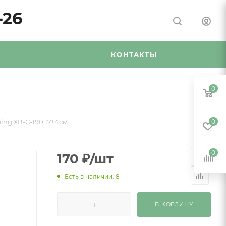
-26
Я
КОНТАКТЫ
0
ing ХВ-С-190 17+4см
0
0
170
₽
/шт
Есть в наличии
: 8
В КОРЗИНУ