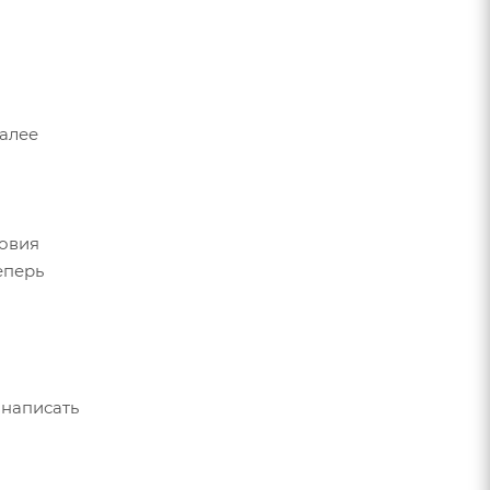
Далее
ловия
еперь
 написать