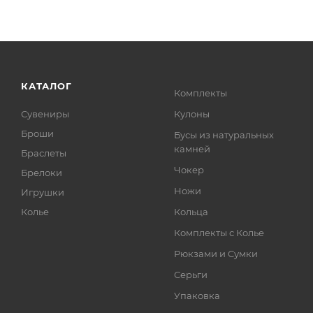
КАТАЛОГ
Комплекты
Сувениры
Кулоны
Броши
Бусы из натуральных
камней
Браслеты
Чокер
Брелоки
Ножи
Игрушки
Колье
Кольца
Комплекты с Колье
Рюкзами и Сумки
Серьги
Упаковка