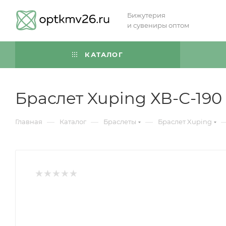
Бижутерия
и сувениры оптом
КАТАЛОГ
Браслет Xuping ХВ-С-190
—
—
—
Главная
Каталог
Браслеты
Браслет Xuping