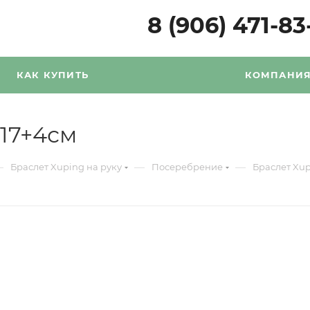
8 (906) 471-83
КАК КУПИТЬ
КОМПАНИ
 17+4см
—
—
—
Браслет Xuping на руку
Посеребрение
Браслет Xup