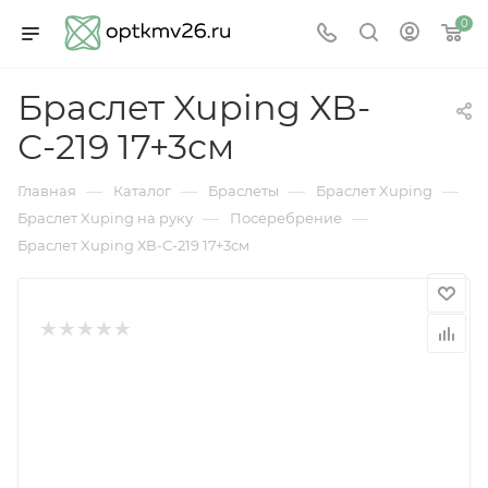
0
Браслет Xuping ХВ-
С-219 17+3см
—
—
—
—
Главная
Каталог
Браслеты
Браслет Xuping
—
—
Браслет Xuping на руку
Посеребрение
Браслет Xuping ХВ-С-219 17+3см