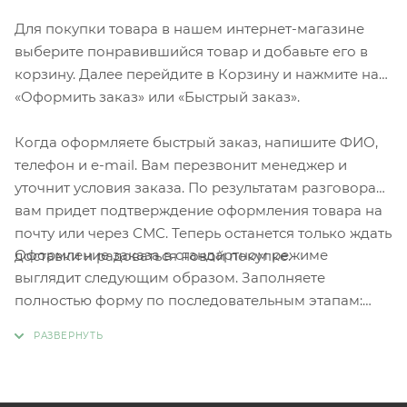
Для покупки товара в нашем интернет-магазине
выберите понравившийся товар и добавьте его в
корзину. Далее перейдите в Корзину и нажмите на
«Оформить заказ» или «Быстрый заказ».
Когда оформляете быстрый заказ, напишите ФИО,
телефон и e-mail. Вам перезвонит менеджер и
уточнит условия заказа. По результатам разговора
вам придет подтверждение оформления товара на
почту или через СМС. Теперь останется только ждать
Оформление заказа в стандартном режиме
доставки и радоваться новой покупке.
выглядит следующим образом. Заполняете
полностью форму по последовательным этапам:
адрес, способ доставки, оплаты, данные о себе.
Советуем в комментарии к заказу написать
информацию, которая поможет курьеру вас найти.
Нажмите кнопку «Оформить заказ».