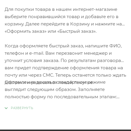
Для покупки товара в нашем интернет-магазине
выберите понравившийся товар и добавьте его в
корзину. Далее перейдите в Корзину и нажмите на
«Оформить заказ» или «Быстрый заказ».
Когда оформляете быстрый заказ, напишите ФИО,
телефон и e-mail. Вам перезвонит менеджер и
уточнит условия заказа. По результатам разговора
вам придет подтверждение оформления товара на
почту или через СМС. Теперь останется только ждать
Оформление заказа в стандартном режиме
доставки и радоваться новой покупке.
выглядит следующим образом. Заполняете
полностью форму по последовательным этапам:
адрес, способ доставки, оплаты, данные о себе.
Советуем в комментарии к заказу написать
информацию, которая поможет курьеру вас найти.
Нажмите кнопку «Оформить заказ».