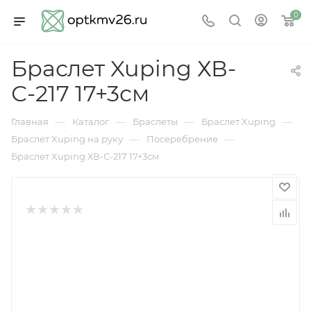
0
Браслет Xuping ХВ-
С-217 17+3см
—
—
—
—
Главная
Каталог
Браслеты
Браслет Xuping
—
—
Браслет Xuping на руку
Посеребрение
Браслет Xuping ХВ-С-217 17+3см