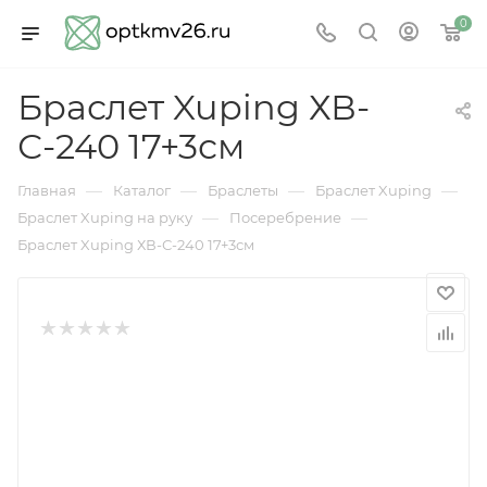
0
Браслет Xuping ХВ-
С-240 17+3см
—
—
—
—
Главная
Каталог
Браслеты
Браслет Xuping
—
—
Браслет Xuping на руку
Посеребрение
Браслет Xuping ХВ-С-240 17+3см