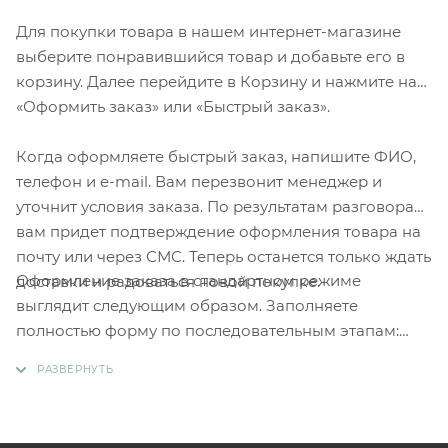
Для покупки товара в нашем интернет-магазине
выберите понравившийся товар и добавьте его в
корзину. Далее перейдите в Корзину и нажмите на
«Оформить заказ» или «Быстрый заказ».
Когда оформляете быстрый заказ, напишите ФИО,
телефон и e-mail. Вам перезвонит менеджер и
уточнит условия заказа. По результатам разговора
вам придет подтверждение оформления товара на
почту или через СМС. Теперь останется только ждать
Оформление заказа в стандартном режиме
доставки и радоваться новой покупке.
выглядит следующим образом. Заполняете
полностью форму по последовательным этапам:
адрес, способ доставки, оплаты, данные о себе.
Советуем в комментарии к заказу написать
информацию, которая поможет курьеру вас найти.
Нажмите кнопку «Оформить заказ».