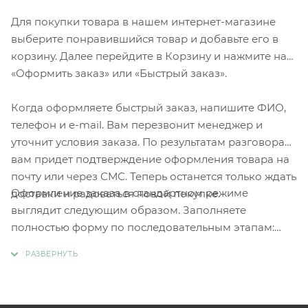
Для покупки товара в нашем интернет-магазине
выберите понравившийся товар и добавьте его в
корзину. Далее перейдите в Корзину и нажмите на
«Оформить заказ» или «Быстрый заказ».
Когда оформляете быстрый заказ, напишите ФИО,
телефон и e-mail. Вам перезвонит менеджер и
уточнит условия заказа. По результатам разговора
вам придет подтверждение оформления товара на
почту или через СМС. Теперь останется только ждать
Оформление заказа в стандартном режиме
доставки и радоваться новой покупке.
выглядит следующим образом. Заполняете
полностью форму по последовательным этапам:
адрес, способ доставки, оплаты, данные о себе.
Советуем в комментарии к заказу написать
информацию, которая поможет курьеру вас найти.
Нажмите кнопку «Оформить заказ».