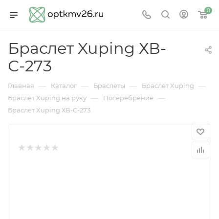
0
Браслет Xuping ХВ-
С-273
—
—
—
—
Главная
Каталог
Браслеты
Браслет Xuping
—
—
Браслет Xuping на руку
Посеребрение
Браслет Xuping ХВ-С-273