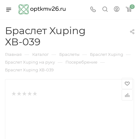
0
Браслет Xuping
ХВ-039
—
—
—
—
Главная
Каталог
Браслеты
Браслет Xuping
—
—
Браслет Xuping на руку
Посеребрение
Браслет Xuping ХВ-039