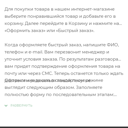
Для покупки товара в нашем интернет-магазине
выберите понравившийся товар и добавьте его в
корзину. Далее перейдите в Корзину и нажмите на
«Оформить заказ» или «Быстрый заказ».
Когда оформляете быстрый заказ, напишите ФИО,
телефон и e-mail. Вам перезвонит менеджер и
уточнит условия заказа. По результатам разговора
вам придет подтверждение оформления товара на
почту или через СМС. Теперь останется только ждать
Оформление заказа в стандартном режиме
доставки и радоваться новой покупке.
выглядит следующим образом. Заполняете
полностью форму по последовательным этапам:
адрес, способ доставки, оплаты, данные о себе.
Советуем в комментарии к заказу написать
информацию, которая поможет курьеру вас найти.
Нажмите кнопку «Оформить заказ».