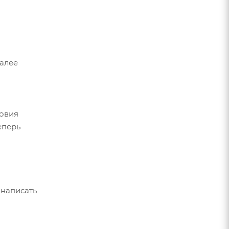
Далее
ловия
еперь
 написать