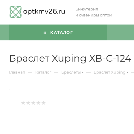
Бижутерия
и сувениры оптом
КАТАЛОГ
Браслет Xuping ХВ-С-124
—
—
—
Главная
Каталог
Браслеты
Браслет Xuping