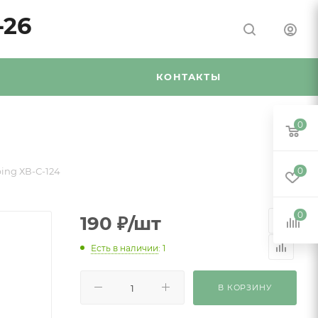
-26
Я
КОНТАКТЫ
0
ing ХВ-С-124
0
0
190
₽
/шт
Есть в наличии
: 1
В КОРЗИНУ