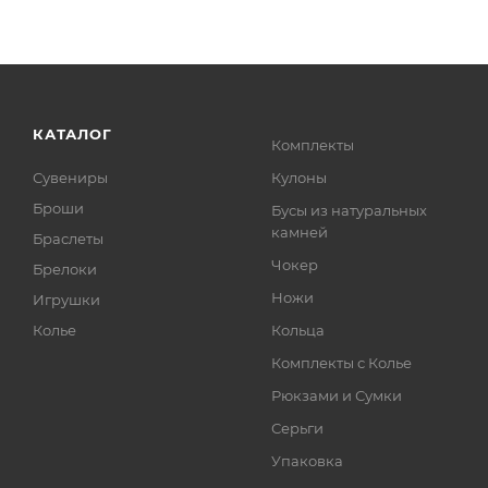
КАТАЛОГ
Комплекты
Сувениры
Кулоны
Броши
Бусы из натуральных
камней
Браслеты
Чокер
Брелоки
Ножи
Игрушки
Колье
Кольца
Комплекты с Колье
Рюкзами и Сумки
Серьги
Упаковка