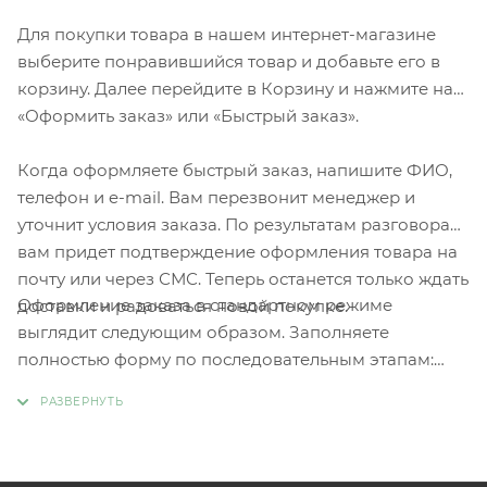
Для покупки товара в нашем интернет-магазине
выберите понравившийся товар и добавьте его в
корзину. Далее перейдите в Корзину и нажмите на
«Оформить заказ» или «Быстрый заказ».
Когда оформляете быстрый заказ, напишите ФИО,
телефон и e-mail. Вам перезвонит менеджер и
уточнит условия заказа. По результатам разговора
вам придет подтверждение оформления товара на
почту или через СМС. Теперь останется только ждать
Оформление заказа в стандартном режиме
доставки и радоваться новой покупке.
выглядит следующим образом. Заполняете
полностью форму по последовательным этапам:
адрес, способ доставки, оплаты, данные о себе.
Советуем в комментарии к заказу написать
информацию, которая поможет курьеру вас найти.
Нажмите кнопку «Оформить заказ».