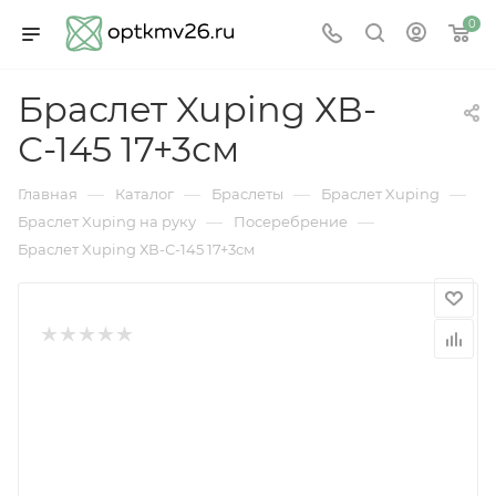
0
Браслет Xuping ХВ-
С-145 17+3см
—
—
—
—
Главная
Каталог
Браслеты
Браслет Xuping
—
—
Браслет Xuping на руку
Посеребрение
Браслет Xuping ХВ-С-145 17+3см