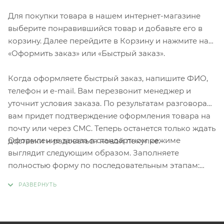
Для покупки товара в нашем интернет-магазине
выберите понравившийся товар и добавьте его в
корзину. Далее перейдите в Корзину и нажмите на
«Оформить заказ» или «Быстрый заказ».
Когда оформляете быстрый заказ, напишите ФИО,
телефон и e-mail. Вам перезвонит менеджер и
уточнит условия заказа. По результатам разговора
вам придет подтверждение оформления товара на
почту или через СМС. Теперь останется только ждать
Оформление заказа в стандартном режиме
доставки и радоваться новой покупке.
выглядит следующим образом. Заполняете
полностью форму по последовательным этапам:
адрес, способ доставки, оплаты, данные о себе.
Советуем в комментарии к заказу написать
информацию, которая поможет курьеру вас найти.
Нажмите кнопку «Оформить заказ».