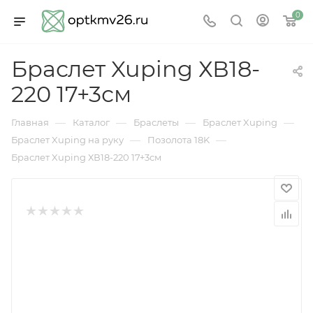
0
Браслет Xuping ХВ18-
220 17+3см
—
—
—
—
Главная
Каталог
Браслеты
Браслет Xuping
—
—
Браслет Xuping на руку
Позолота 18K
Браслет Xuping ХВ18-220 17+3см