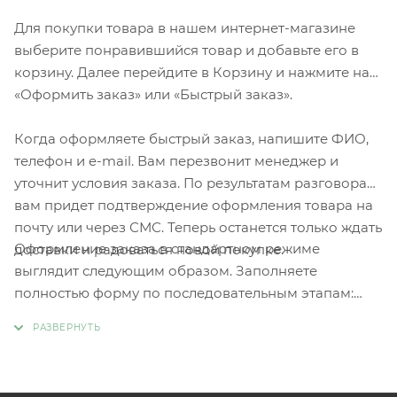
Для покупки товара в нашем интернет-магазине
выберите понравившийся товар и добавьте его в
корзину. Далее перейдите в Корзину и нажмите на
«Оформить заказ» или «Быстрый заказ».
Когда оформляете быстрый заказ, напишите ФИО,
телефон и e-mail. Вам перезвонит менеджер и
уточнит условия заказа. По результатам разговора
вам придет подтверждение оформления товара на
почту или через СМС. Теперь останется только ждать
Оформление заказа в стандартном режиме
доставки и радоваться новой покупке.
выглядит следующим образом. Заполняете
полностью форму по последовательным этапам:
адрес, способ доставки, оплаты, данные о себе.
Советуем в комментарии к заказу написать
информацию, которая поможет курьеру вас найти.
Нажмите кнопку «Оформить заказ».