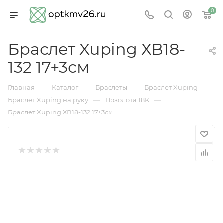
0
Браслет Xuping ХВ18-
132 17+3см
—
—
—
—
Главная
Каталог
Браслеты
Браслет Xuping
—
—
Браслет Xuping на руку
Позолота 18K
Браслет Xuping ХВ18-132 17+3см