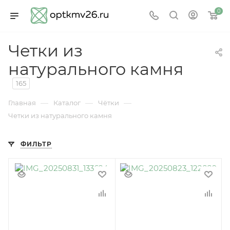
0
Четки из
натурального камня
165
—
—
—
Главная
Каталог
Чётки
Четки из натурального камня
ФИЛЬТР