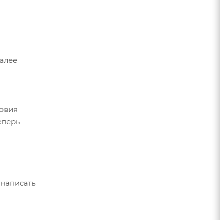
Далее
ловия
еперь
 написать