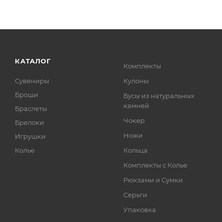
КАТАЛОГ
Комплекты
Сувениры
Кулоны
Броши
Бусы из натуральных
камней
Браслеты
Чокер
Брелоки
Ножи
Игрушки
Колье
Кольца
Комплекты с Колье
Рюкзами и Сумки
Серьги
Упаковка