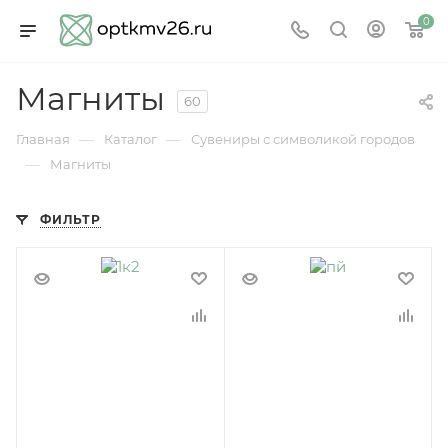
0
Магниты
60
—
—
Главная
Каталог
Сувениры с символикой городов
—
Магниты
ФИЛЬТР