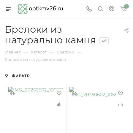
0
Брелоки из
натурально камня
46
—
—
—
Главная
Каталог
Брелоки
Брелоки из натурально камня
ФИЛЬТР