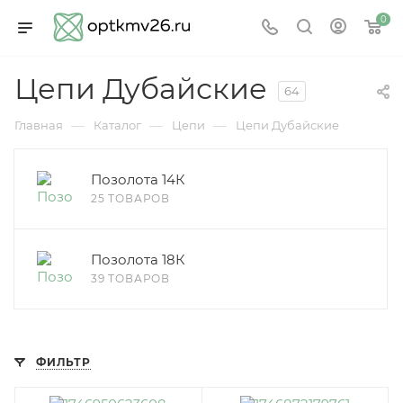
0
Цепи Дубайские
64
—
—
—
Главная
Каталог
Цепи
Цепи Дубайские
Позолота 14К
25 ТОВАРОВ
Позолота 18К
39 ТОВАРОВ
ФИЛЬТР