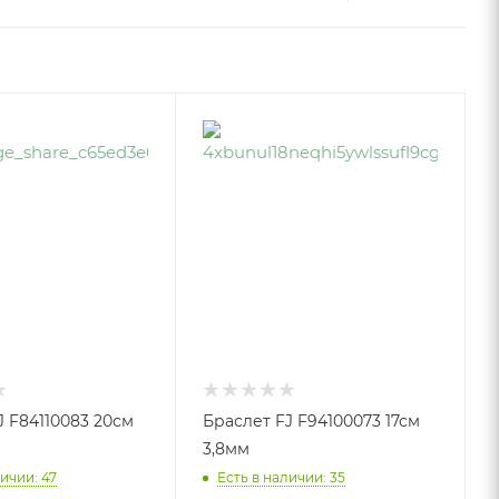
J F84110083 20см
Браслет FJ F94100073 17см
3,8мм
ичии: 47
Есть в наличии: 35