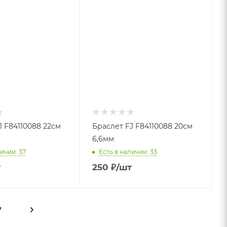
J F84110088 22см
Браслет FJ F84110088 20см
6,6мм
ичии: 37
Есть в наличии: 33
т
250
₽
/шт
7