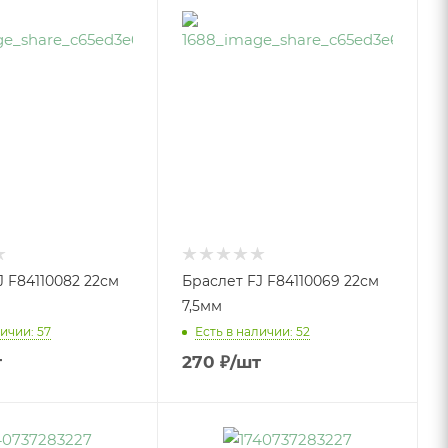
J F84110082 22см
Браслет FJ F84110069 22см
7,5мм
ичии: 57
Есть в наличии: 52
т
270
₽
/шт