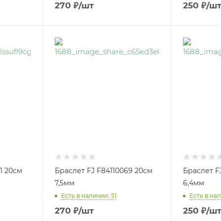
270
₽
/шт
250
₽
/ш
1 20см
Браслет FJ F84110069 20см
Браслет F
7,5мм
6,4мм
Есть в наличии: 51
Есть в нал
270
₽
/шт
250
₽
/ш