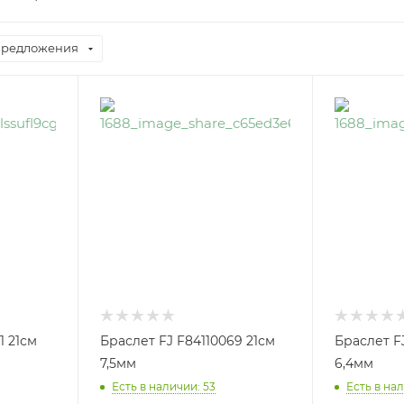
предложения
1 21см
Браслет FJ F84110069 21см
Браслет F
7,5мм
6,4мм
Есть в наличии: 53
Есть в нал