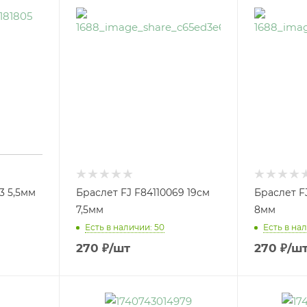
3 5,5мм
Браслет FJ F84110069 19см
Браслет F
7,5мм
8мм
Есть в наличии: 50
Есть в нал
270
₽
/шт
270
₽
/ш