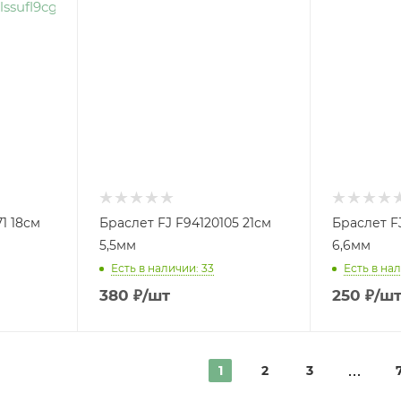
1 18см
Браслет FJ F94120105 21см
Браслет F
5,5мм
6,6мм
Есть в наличии: 33
Есть в нал
380
₽
/шт
250
₽
/ш
1
2
3