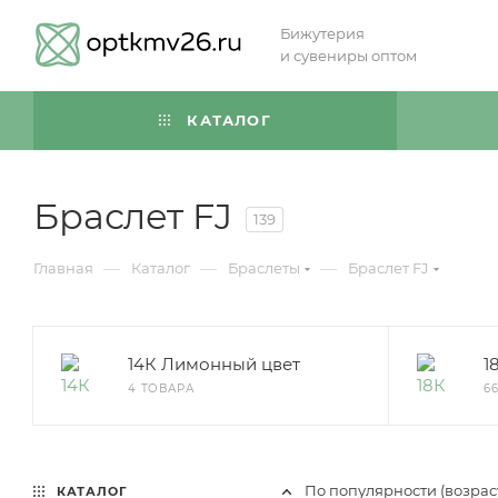
Бижутерия
и сувениры оптом
КАТАЛОГ
Браслет FJ
139
—
—
—
Главная
Каталог
Браслеты
Браслет FJ
14К Лимонный цвет
1
4 ТОВАРА
6
По популярности (возра
КАТАЛОГ