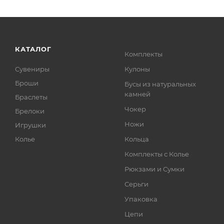
КАТАЛОГ
Комплекты
Сувениры
Кулоны
Броши
Бусы из натуральных
камней
Браслеты
Чокер
Брелоки
Ножи
Игрушки
Колье
Кольца
Комплекты с Колье
Рюкзами и Сумки
Серьги
Упаковка
Цепи