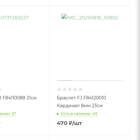
J F84110088 21см
Браслет FJ F84120010
Кардинал 8мм 23см
ичии: 37
Есть в наличии: 49
т
470
₽
/шт