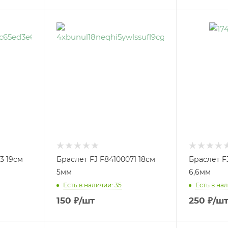
3 19см
Браслет FJ F84100071 18см
Браслет F
5мм
6,6мм
Есть в наличии: 35
Есть в нал
150
₽
/шт
250
₽
/ш