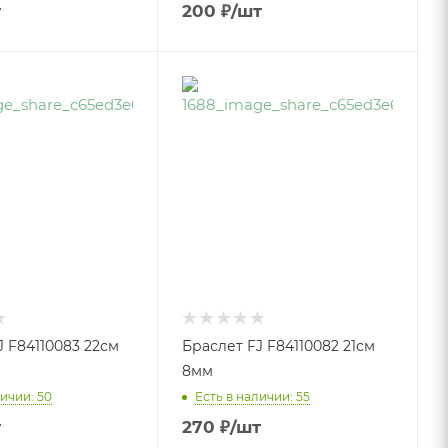
т
200
₽
/шт
J F84110083 22см
Браслет FJ F84110082 21см
8мм
ичии: 50
Есть в наличии: 55
т
270
₽
/шт