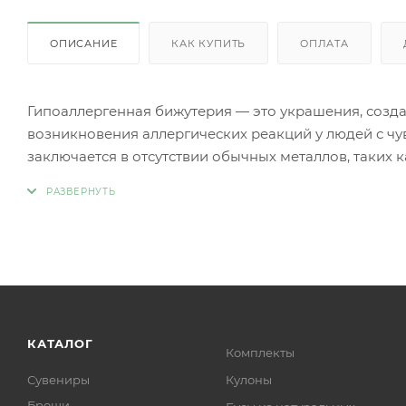
ОПИСАНИЕ
КАК КУПИТЬ
ОПЛАТА
Гипоаллергенная бижутерия — это украшения, созд
возникновения аллергических реакций у людей с чу
заключается в отсутствии обычных металлов, таких 
аллергии.
Вместо аллергенных компонентов в гипоаллергенн
Нержавеющая сталь.
Титан.
Серебро 925 пробы (хотя в некоторых случаях медь
Родиевое покрытие (часто используется для покрыти
более безопасными и устойчивыми к коррозии).
Золото (особенно высокой пробы, хотя даже золотые
КАТАЛОГ
Комплекты
Платина.
Сувениры
Кулоны
Ниобий.
Броши