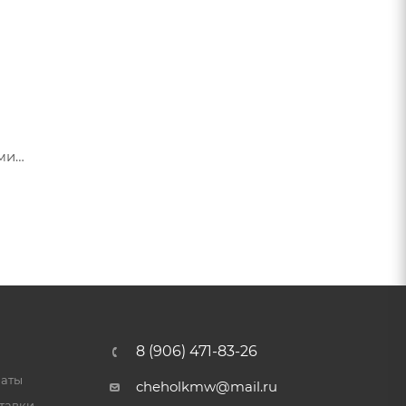
ами
я их
8 (906) 471-83-26
латы
cheholkmw@mail.ru
тавки