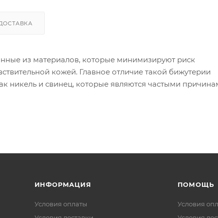
ДОСТАВКА
анные из материалов, которые минимизируют риск
вствительной кожей. Главное отличие такой бижутерии
как никель и свинец, которые являются частыми причин
ой бижутерии используются следующие материалы:
 в сплаве может вызывать реакцию).
я других металлов, таких как золото или серебро, дела
 изделия могут содержать никель в сплавах).
ИНФОРМАЦИЯ
ПОМОЩЬ
Условия оплаты
Условия оп
Условия доставки
Условия дос