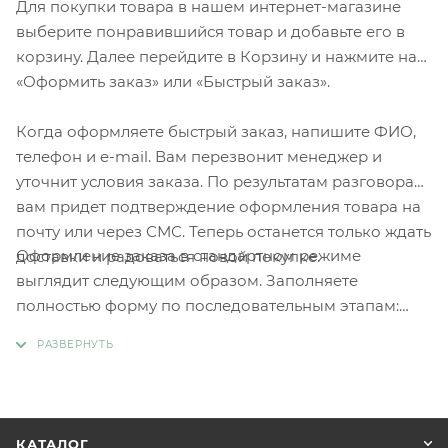
Для покупки товара в нашем интернет-магазине
выберите понравившийся товар и добавьте его в
корзину. Далее перейдите в Корзину и нажмите на
«Оформить заказ» или «Быстрый заказ».
Когда оформляете быстрый заказ, напишите ФИО,
телефон и e-mail. Вам перезвонит менеджер и
уточнит условия заказа. По результатам разговора
вам придет подтверждение оформления товара на
почту или через СМС. Теперь останется только ждать
Оформление заказа в стандартном режиме
доставки и радоваться новой покупке.
выглядит следующим образом. Заполняете
полностью форму по последовательным этапам:
адрес, способ доставки, оплаты, данные о себе.
Советуем в комментарии к заказу написать
информацию, которая поможет курьеру вас найти.
Нажмите кнопку «Оформить заказ».
КАТАЛОГ