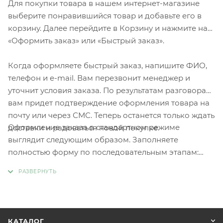
Для покупки товара в нашем интернет-магазине
выберите понравившийся товар и добавьте его в
корзину. Далее перейдите в Корзину и нажмите на
«Оформить заказ» или «Быстрый заказ».
Когда оформляете быстрый заказ, напишите ФИО,
телефон и e-mail. Вам перезвонит менеджер и
уточнит условия заказа. По результатам разговора
вам придет подтверждение оформления товара на
почту или через СМС. Теперь останется только ждать
Оформление заказа в стандартном режиме
доставки и радоваться новой покупке.
выглядит следующим образом. Заполняете
полностью форму по последовательным этапам:
адрес, способ доставки, оплаты, данные о себе.
Советуем в комментарии к заказу написать
информацию, которая поможет курьеру вас найти.
Нажмите кнопку «Оформить заказ».
КАТАЛОГ