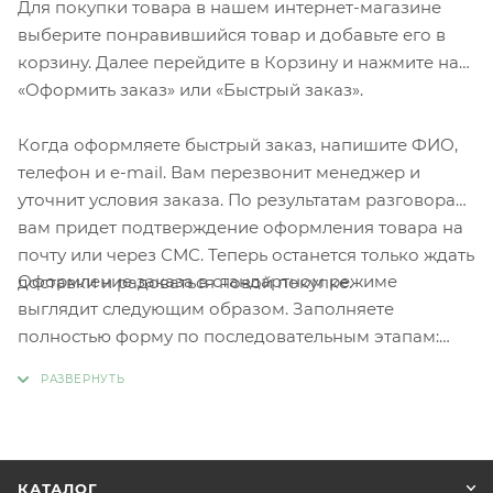
Для покупки товара в нашем интернет-магазине
выберите понравившийся товар и добавьте его в
корзину. Далее перейдите в Корзину и нажмите на
«Оформить заказ» или «Быстрый заказ».
Когда оформляете быстрый заказ, напишите ФИО,
телефон и e-mail. Вам перезвонит менеджер и
уточнит условия заказа. По результатам разговора
вам придет подтверждение оформления товара на
почту или через СМС. Теперь останется только ждать
Оформление заказа в стандартном режиме
доставки и радоваться новой покупке.
выглядит следующим образом. Заполняете
полностью форму по последовательным этапам:
адрес, способ доставки, оплаты, данные о себе.
Советуем в комментарии к заказу написать
информацию, которая поможет курьеру вас найти.
Нажмите кнопку «Оформить заказ».
КАТАЛОГ