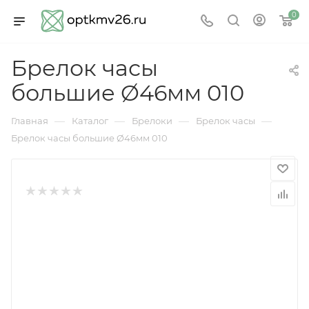
0
Брелок часы
большие Ø46мм 010
—
—
—
—
Главная
Каталог
Брелоки
Брелок часы
Брелок часы большие Ø46мм 010