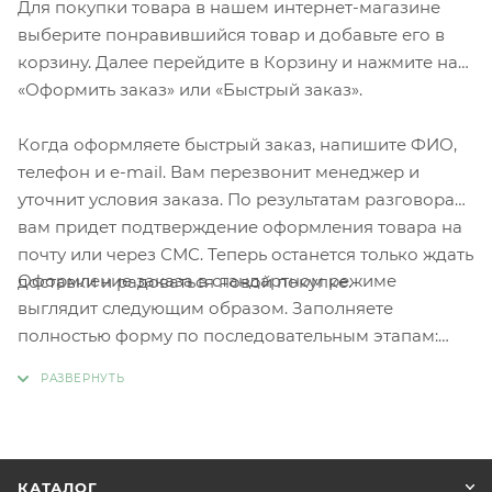
Для покупки товара в нашем интернет-магазине
выберите понравившийся товар и добавьте его в
корзину. Далее перейдите в Корзину и нажмите на
«Оформить заказ» или «Быстрый заказ».
Когда оформляете быстрый заказ, напишите ФИО,
телефон и e-mail. Вам перезвонит менеджер и
уточнит условия заказа. По результатам разговора
вам придет подтверждение оформления товара на
почту или через СМС. Теперь останется только ждать
Оформление заказа в стандартном режиме
доставки и радоваться новой покупке.
выглядит следующим образом. Заполняете
полностью форму по последовательным этапам:
адрес, способ доставки, оплаты, данные о себе.
Советуем в комментарии к заказу написать
информацию, которая поможет курьеру вас найти.
Нажмите кнопку «Оформить заказ».
КАТАЛОГ