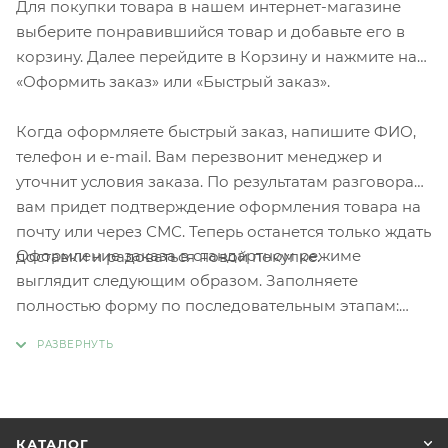
Для покупки товара в нашем интернет-магазине
выберите понравившийся товар и добавьте его в
корзину. Далее перейдите в Корзину и нажмите на
«Оформить заказ» или «Быстрый заказ».
Когда оформляете быстрый заказ, напишите ФИО,
телефон и e-mail. Вам перезвонит менеджер и
уточнит условия заказа. По результатам разговора
вам придет подтверждение оформления товара на
почту или через СМС. Теперь останется только ждать
Оформление заказа в стандартном режиме
доставки и радоваться новой покупке.
выглядит следующим образом. Заполняете
полностью форму по последовательным этапам:
адрес, способ доставки, оплаты, данные о себе.
Советуем в комментарии к заказу написать
информацию, которая поможет курьеру вас найти.
Нажмите кнопку «Оформить заказ».
КАТАЛОГ