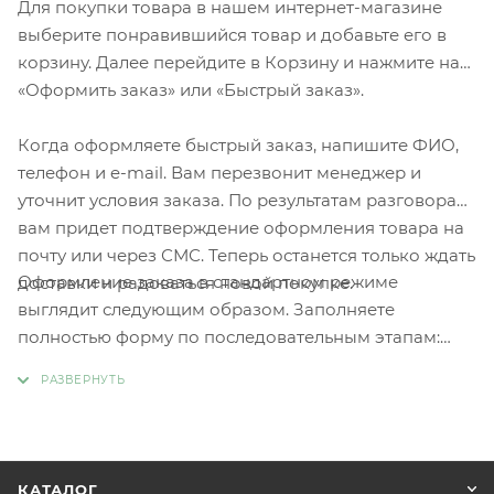
Для покупки товара в нашем интернет-магазине
выберите понравившийся товар и добавьте его в
корзину. Далее перейдите в Корзину и нажмите на
«Оформить заказ» или «Быстрый заказ».
Когда оформляете быстрый заказ, напишите ФИО,
телефон и e-mail. Вам перезвонит менеджер и
уточнит условия заказа. По результатам разговора
вам придет подтверждение оформления товара на
почту или через СМС. Теперь останется только ждать
Оформление заказа в стандартном режиме
доставки и радоваться новой покупке.
выглядит следующим образом. Заполняете
полностью форму по последовательным этапам:
адрес, способ доставки, оплаты, данные о себе.
Советуем в комментарии к заказу написать
информацию, которая поможет курьеру вас найти.
Нажмите кнопку «Оформить заказ».
КАТАЛОГ