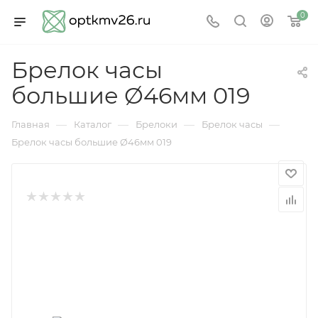
0
Брелок часы
большие Ø46мм 019
—
—
—
—
Главная
Каталог
Брелоки
Брелок часы
Брелок часы большие Ø46мм 019