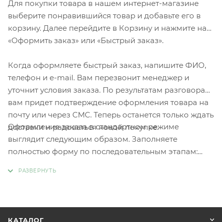
Для покупки товара в нашем интернет-магазине
выберите понравившийся товар и добавьте его в
корзину. Далее перейдите в Корзину и нажмите на
«Оформить заказ» или «Быстрый заказ».
Когда оформляете быстрый заказ, напишите ФИО,
телефон и e-mail. Вам перезвонит менеджер и
уточнит условия заказа. По результатам разговора
вам придет подтверждение оформления товара на
почту или через СМС. Теперь останется только ждать
Оформление заказа в стандартном режиме
доставки и радоваться новой покупке.
выглядит следующим образом. Заполняете
полностью форму по последовательным этапам:
адрес, способ доставки, оплаты, данные о себе.
Советуем в комментарии к заказу написать
информацию, которая поможет курьеру вас найти.
Нажмите кнопку «Оформить заказ».
КАТАЛОГ