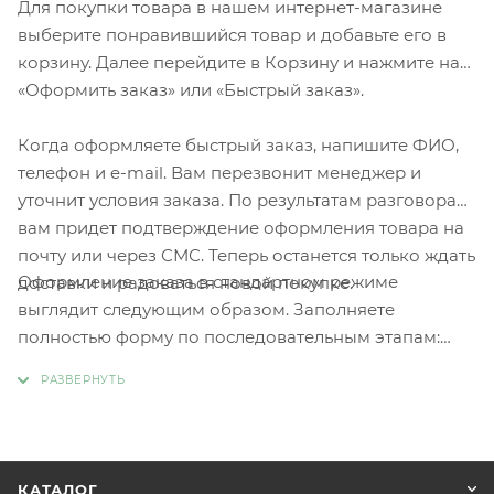
Для покупки товара в нашем интернет-магазине
выберите понравившийся товар и добавьте его в
корзину. Далее перейдите в Корзину и нажмите на
«Оформить заказ» или «Быстрый заказ».
Когда оформляете быстрый заказ, напишите ФИО,
телефон и e-mail. Вам перезвонит менеджер и
уточнит условия заказа. По результатам разговора
вам придет подтверждение оформления товара на
почту или через СМС. Теперь останется только ждать
Оформление заказа в стандартном режиме
доставки и радоваться новой покупке.
выглядит следующим образом. Заполняете
полностью форму по последовательным этапам:
адрес, способ доставки, оплаты, данные о себе.
Советуем в комментарии к заказу написать
информацию, которая поможет курьеру вас найти.
Нажмите кнопку «Оформить заказ».
КАТАЛОГ