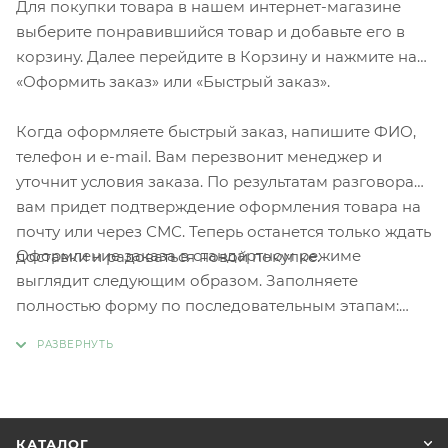
Для покупки товара в нашем интернет-магазине
выберите понравившийся товар и добавьте его в
корзину. Далее перейдите в Корзину и нажмите на
«Оформить заказ» или «Быстрый заказ».
Когда оформляете быстрый заказ, напишите ФИО,
телефон и e-mail. Вам перезвонит менеджер и
уточнит условия заказа. По результатам разговора
вам придет подтверждение оформления товара на
почту или через СМС. Теперь останется только ждать
Оформление заказа в стандартном режиме
доставки и радоваться новой покупке.
выглядит следующим образом. Заполняете
полностью форму по последовательным этапам:
адрес, способ доставки, оплаты, данные о себе.
Советуем в комментарии к заказу написать
информацию, которая поможет курьеру вас найти.
Нажмите кнопку «Оформить заказ».
КАТАЛОГ