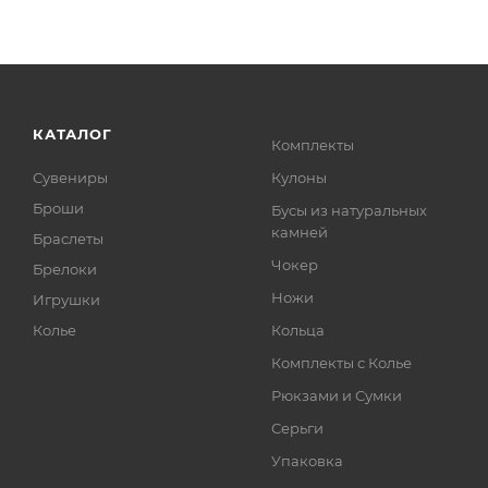
КАТАЛОГ
Комплекты
Сувениры
Кулоны
Броши
Бусы из натуральных
камней
Браслеты
Чокер
Брелоки
Ножи
Игрушки
Колье
Кольца
Комплекты с Колье
Рюкзами и Сумки
Серьги
Упаковка