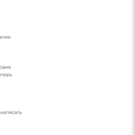
Далее
ловия
еперь
 написать