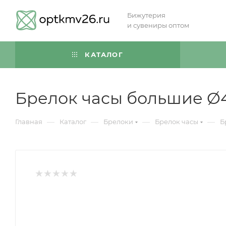
Бижутерия
и сувениры оптом
КАТАЛОГ
Брелок часы большие Ø
—
—
—
—
Главная
Каталог
Брелоки
Брелок часы
Б