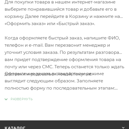
Для покупки товара в нашем интернет-магазине
выберите понравившийся товар и добавьте его в
корзину. Далее перейдите в Корзину и нажмите на
«Оформить заказ» или «Быстрый заказ».
Когда оформляете быстрый заказ, напишите ФИО,
телефон и e-mail. Вам перезвонит менеджер и
уточнит условия заказа. По результатам разговора
вам придет подтверждение оформления товара на
почту или через СМС. Теперь останется только ждать
Оформление заказа в стандартном режиме
доставки и радоваться новой покупке.
выглядит следующим образом. Заполняете
полностью форму по последовательным этапам:
адрес, способ доставки, оплаты, данные о себе.
Советуем в комментарии к заказу написать
информацию, которая поможет курьеру вас найти.
Нажмите кнопку «Оформить заказ».
КАТАЛОГ