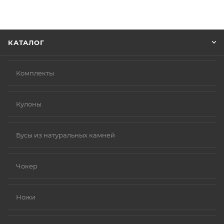
информацию, которая поможет курьеру вас найти.
Нажмите кнопку «Оформить заказ».
КАТАЛОГ
Комплекты
Кулоны
Бусы из натуральных камней
Чокер
Ножи