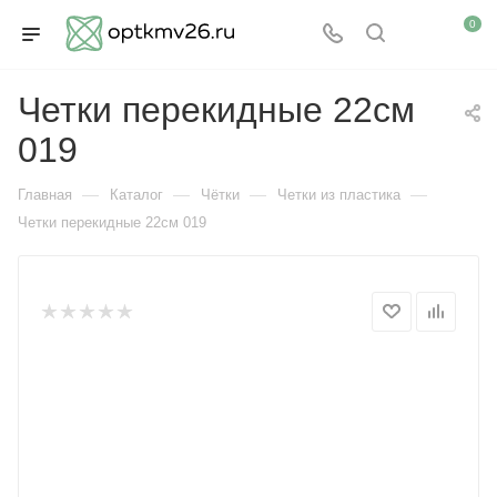
0
Четки перекидные 22см
019
—
—
—
—
Главная
Каталог
Чётки
Четки из пластика
Четки перекидные 22см 019