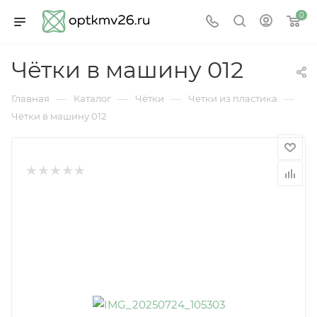
0
Чётки в машину 012
—
—
—
—
Главная
Каталог
Чётки
Четки из пластика
Чётки в машину 012