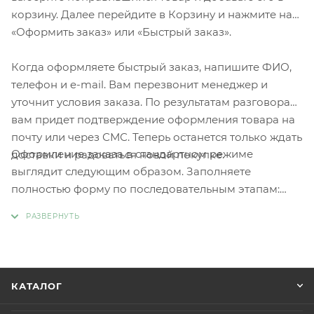
корзину. Далее перейдите в Корзину и нажмите на
«Оформить заказ» или «Быстрый заказ».
Когда оформляете быстрый заказ, напишите ФИО,
телефон и e-mail. Вам перезвонит менеджер и
уточнит условия заказа. По результатам разговора
вам придет подтверждение оформления товара на
почту или через СМС. Теперь останется только ждать
Оформление заказа в стандартном режиме
доставки и радоваться новой покупке.
выглядит следующим образом. Заполняете
полностью форму по последовательным этапам:
адрес, способ доставки, оплаты, данные о себе.
Советуем в комментарии к заказу написать
информацию, которая поможет курьеру вас найти.
Нажмите кнопку «Оформить заказ».
КАТАЛОГ