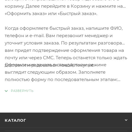
корзину. Далее перейдите в Корзину и нажмите на
«Оформить заказ» или «Быстрый заказ».
Когда оформляете быстрый заказ, напишите ФИО,
телефон и e-mail. Вам перезвонит менеджер и
уточнит условия заказа. По результатам разговора
вам придет подтверждение оформления товара на
почту или через СМС. Теперь останется только ждать
Оформление заказа в стандартном режиме
доставки и радоваться новой покупке.
выглядит следующим образом. Заполняете
полностью форму по последовательным этапам:
адрес, способ доставки, оплаты, данные о себе.
Советуем в комментарии к заказу написать
информацию, которая поможет курьеру вас найти.
Нажмите кнопку «Оформить заказ».
КАТАЛОГ