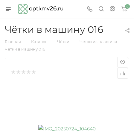
0
Чётки в машину 016
—
—
—
—
Главная
Каталог
Чётки
Четки из пластика
Чётки в машину 016