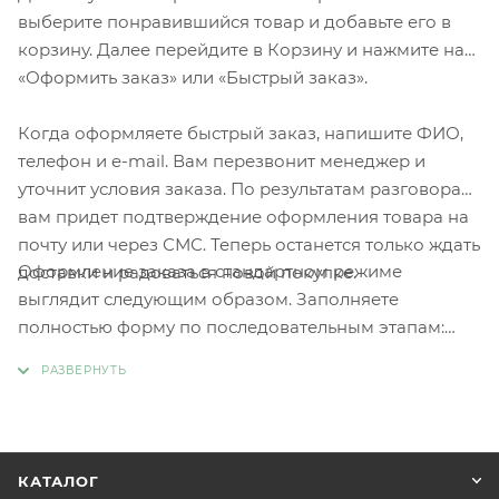
выберите понравившийся товар и добавьте его в
корзину. Далее перейдите в Корзину и нажмите на
«Оформить заказ» или «Быстрый заказ».
Когда оформляете быстрый заказ, напишите ФИО,
телефон и e-mail. Вам перезвонит менеджер и
уточнит условия заказа. По результатам разговора
вам придет подтверждение оформления товара на
почту или через СМС. Теперь останется только ждать
Оформление заказа в стандартном режиме
доставки и радоваться новой покупке.
выглядит следующим образом. Заполняете
полностью форму по последовательным этапам:
адрес, способ доставки, оплаты, данные о себе.
Советуем в комментарии к заказу написать
информацию, которая поможет курьеру вас найти.
Нажмите кнопку «Оформить заказ».
КАТАЛОГ