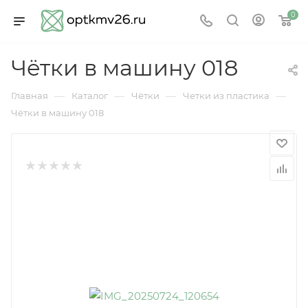
0
Чётки в машину 018
—
—
—
—
Главная
Каталог
Чётки
Четки из пластика
Чётки в машину 018