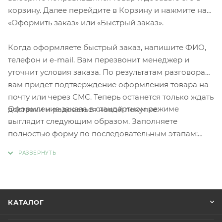
корзину. Далее перейдите в Корзину и нажмите на
«Оформить заказ» или «Быстрый заказ».
Когда оформляете быстрый заказ, напишите ФИО,
телефон и e-mail. Вам перезвонит менеджер и
уточнит условия заказа. По результатам разговора
вам придет подтверждение оформления товара на
почту или через СМС. Теперь останется только ждать
Оформление заказа в стандартном режиме
доставки и радоваться новой покупке.
выглядит следующим образом. Заполняете
полностью форму по последовательным этапам:
адрес, способ доставки, оплаты, данные о себе.
Советуем в комментарии к заказу написать
информацию, которая поможет курьеру вас найти.
Нажмите кнопку «Оформить заказ».
КАТАЛОГ