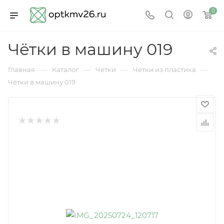
0
Чётки в машину 019
—
—
—
—
Главная
Каталог
Чётки
Четки из пластика
Чётки в машину 019