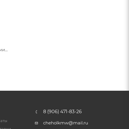
ами
я их
8 (906) 471-83-26
латы
cheholkmw@mail.ru
тавки