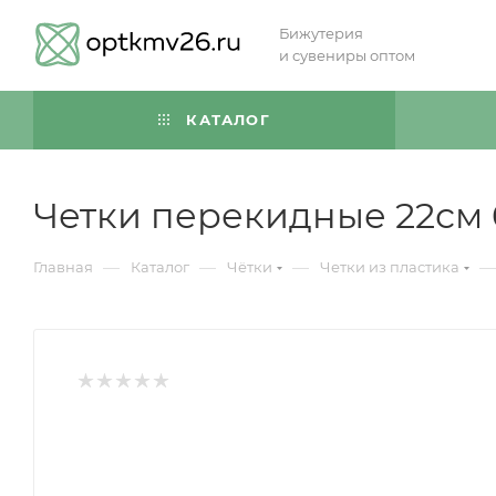
Бижутерия
и сувениры оптом
КАТАЛОГ
Четки перекидные 22см 
—
—
—
—
Главная
Каталог
Чётки
Четки из пластика