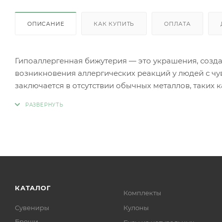
ОПИСАНИЕ
КАК КУПИТЬ
ОПЛАТА
Гипоаллергенная бижутерия — это украшения, созд
возникновения аллергических реакций у людей с чу
заключается в отсутствии обычных металлов, таких 
аллергии.
Вместо аллергенных компонентов в гипоаллергенн
Нержавеющая сталь.
Титан.
Серебро 925 пробы (хотя в некоторых случаях медь
Родиевое покрытие (часто используется для покрыти
более безопасными и устойчивыми к коррозии).
Золото (особенно высокой пробы, хотя даже золотые
КАТАЛОГ
Комплекты
Платина.
Сувениры
Кулоны
Ниобий.
Броши