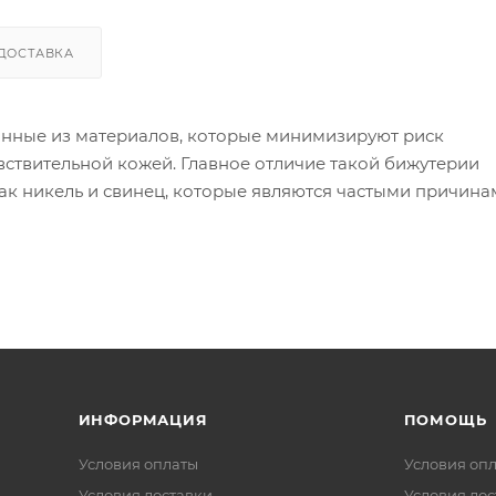
ДОСТАВКА
анные из материалов, которые минимизируют риск
вствительной кожей. Главное отличие такой бижутерии
как никель и свинец, которые являются частыми причин
ой бижутерии используются следующие материалы:
 в сплаве может вызывать реакцию).
я других металлов, таких как золото или серебро, дела
 изделия могут содержать никель в сплавах).
ИНФОРМАЦИЯ
ПОМОЩЬ
Условия оплаты
Условия оп
Условия доставки
Условия дос