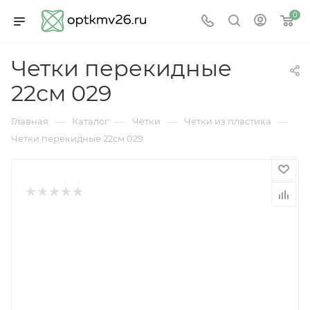
0
Четки перекидные
22см 029
—
—
—
—
Главная
Каталог
Чётки
Четки из пластика
Четки перекидные 22см 029