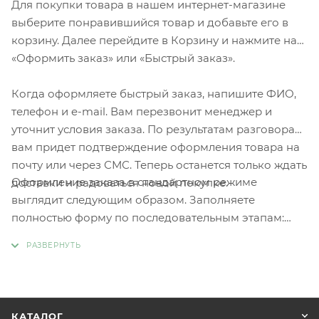
Для покупки товара в нашем интернет-магазине
выберите понравившийся товар и добавьте его в
корзину. Далее перейдите в Корзину и нажмите на
«Оформить заказ» или «Быстрый заказ».
Когда оформляете быстрый заказ, напишите ФИО,
телефон и e-mail. Вам перезвонит менеджер и
уточнит условия заказа. По результатам разговора
вам придет подтверждение оформления товара на
почту или через СМС. Теперь останется только ждать
Оформление заказа в стандартном режиме
доставки и радоваться новой покупке.
выглядит следующим образом. Заполняете
полностью форму по последовательным этапам:
адрес, способ доставки, оплаты, данные о себе.
Советуем в комментарии к заказу написать
информацию, которая поможет курьеру вас найти.
Нажмите кнопку «Оформить заказ».
КАТАЛОГ