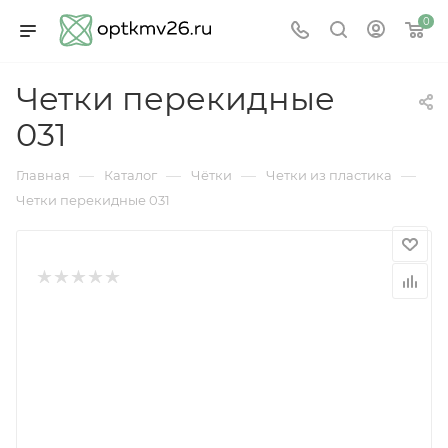
0
Четки перекидные
031
—
—
—
—
Главная
Каталог
Чётки
Четки из пластика
Четки перекидные 031