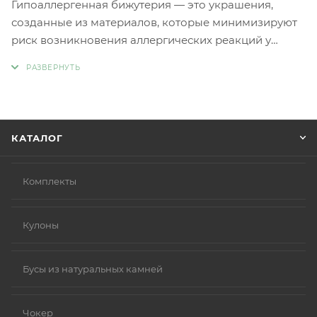
Гипоаллергенная бижутерия — это украшения,
созданные из материалов, которые минимизируют
риск возникновения аллергических реакций у
людей с чувствительной кожей. Главное отличие
такой бижутерии заключается в отсутствии обычных
металлов, таких как никель и свинец, которые
являются частыми причинами аллергии.
Вместо аллергенных компонентов в
КАТАЛОГ
гипоаллергенной бижутерии используются
следующие материалы:
Нержавеющая сталь.
Комплекты
Титан.
Серебро 925 пробы (хотя в некоторых случаях медь
Кулоны
в сплаве может вызывать реакцию).
Родиевое покрытие (часто используется для
покрытия других металлов, таких как золото или
Бусы из натуральных камней
серебро, делая их более безопасными и
устойчивыми к коррозии).
Чокер