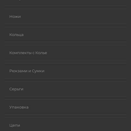
Золото (особенно высокой пробы, хотя даже
золотые изделия могут содержать никель в сплавах).
Ножи
Платина.
Ниобий.
Кольца
Комплекты с Колье
Рюкзами и Сумки
Серьги
Упаковка
Цепи