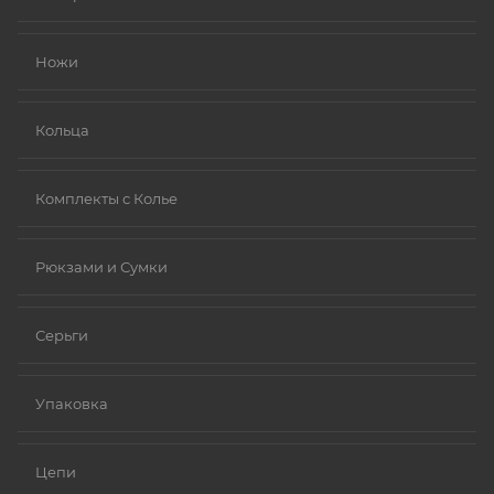
Золото (особенно высокой пробы, хотя даже
золотые изделия могут содержать никель в сплавах).
Ножи
Платина.
Ниобий.
Кольца
Комплекты с Колье
Рюкзами и Сумки
Серьги
Упаковка
Цепи