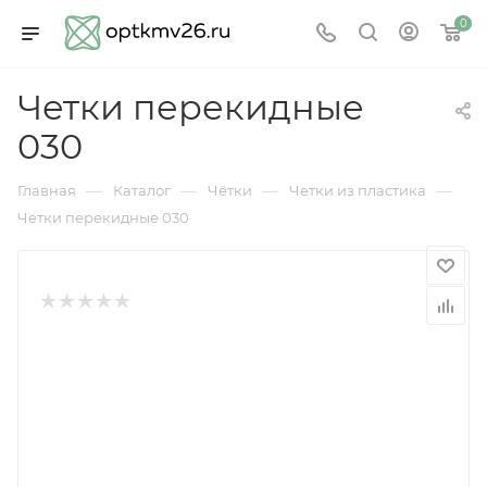
0
Четки перекидные
030
—
—
—
—
Главная
Каталог
Чётки
Четки из пластика
Четки перекидные 030