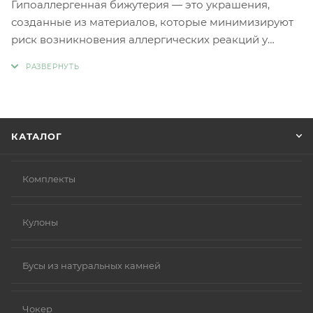
Гипоаллергенная бижутерия — это украшения,
созданные из материалов, которые минимизируют
риск возникновения аллергических реакций у
людей с чувствительной кожей. Главное отличие
такой бижутерии заключается в отсутствии обычных
металлов, таких как никель и свинец, которые
являются частыми причинами аллергии.
Вместо аллергенных компонентов в
КАТАЛОГ
гипоаллергенной бижутерии используются
следующие материалы:
Нержавеющая сталь.
Комплекты
Титан.
Серебро 925 пробы (хотя в некоторых случаях медь
Кулоны
в сплаве может вызывать реакцию).
Родиевое покрытие (часто используется для
покрытия других металлов, таких как золото или
Бусы из натуральных камней
серебро, делая их более безопасными и
устойчивыми к коррозии).
Чокер