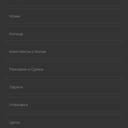
Золото (особенно высокой пробы, хотя даже
золотые изделия могут содержать никель в сплавах).
Ножи
Платина.
Ниобий.
Кольца
Комплекты с Колье
Рюкзами и Сумки
Серьги
Упаковка
Цепи