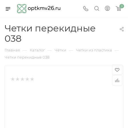
0
Четки перекидные
038
—
—
—
—
Главная
Каталог
Чётки
Четки из пластика
Четки перекидные 038