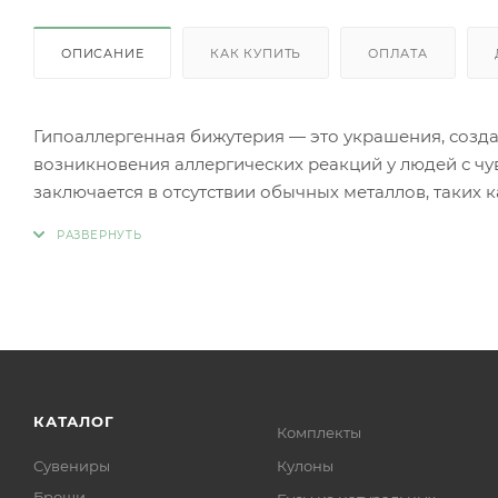
ОПИСАНИЕ
КАК КУПИТЬ
ОПЛАТА
Гипоаллергенная бижутерия — это украшения, созд
возникновения аллергических реакций у людей с чу
заключается в отсутствии обычных металлов, таких 
аллергии.
Вместо аллергенных компонентов в гипоаллергенн
Нержавеющая сталь.
Титан.
Серебро 925 пробы (хотя в некоторых случаях медь
Родиевое покрытие (часто используется для покрыти
более безопасными и устойчивыми к коррозии).
Золото (особенно высокой пробы, хотя даже золотые
КАТАЛОГ
Комплекты
Платина.
Сувениры
Кулоны
Ниобий.
Броши