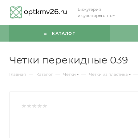
Бижутерия
и сувениры оптом
КАТАЛОГ
Четки перекидные 039
—
—
—
—
Главная
Каталог
Чётки
Четки из пластика