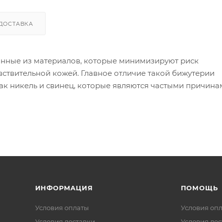
ДОСТАВКА
анные из материалов, которые минимизируют риск
вствительной кожей. Главное отличие такой бижутерии
как никель и свинец, которые являются частыми причин
ой бижутерии используются следующие материалы:
 в сплаве может вызывать реакцию).
я других металлов, таких как золото или серебро, дела
 изделия могут содержать никель в сплавах).
ИНФОРМАЦИЯ
ПОМОЩЬ
Условия оплаты
Условия оп
Условия доставки
Условия дос