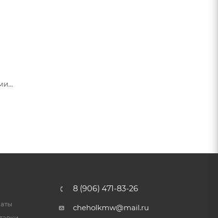
ами
я их
8 (906) 471-83-26
латы
cheholkmw@mail.ru
тавки