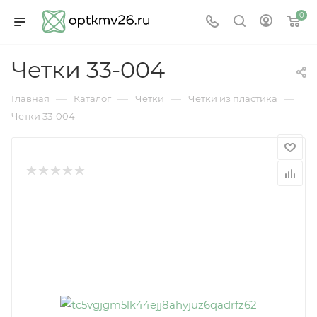
0
Четки 33-004
—
—
—
—
Главная
Каталог
Чётки
Четки из пластика
Четки 33-004