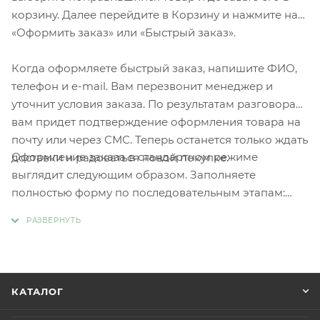
корзину. Далее перейдите в Корзину и нажмите на
«Оформить заказ» или «Быстрый заказ».
Когда оформляете быстрый заказ, напишите ФИО,
телефон и e-mail. Вам перезвонит менеджер и
уточнит условия заказа. По результатам разговора
вам придет подтверждение оформления товара на
почту или через СМС. Теперь останется только ждать
Оформление заказа в стандартном режиме
доставки и радоваться новой покупке.
выглядит следующим образом. Заполняете
полностью форму по последовательным этапам:
адрес, способ доставки, оплаты, данные о себе.
Советуем в комментарии к заказу написать
информацию, которая поможет курьеру вас найти.
Нажмите кнопку «Оформить заказ».
КАТАЛОГ