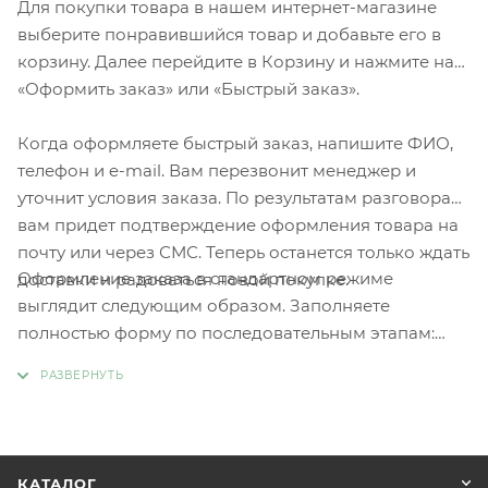
Для покупки товара в нашем интернет-магазине
выберите понравившийся товар и добавьте его в
корзину. Далее перейдите в Корзину и нажмите на
«Оформить заказ» или «Быстрый заказ».
Когда оформляете быстрый заказ, напишите ФИО,
телефон и e-mail. Вам перезвонит менеджер и
уточнит условия заказа. По результатам разговора
вам придет подтверждение оформления товара на
почту или через СМС. Теперь останется только ждать
Оформление заказа в стандартном режиме
доставки и радоваться новой покупке.
выглядит следующим образом. Заполняете
полностью форму по последовательным этапам:
адрес, способ доставки, оплаты, данные о себе.
Советуем в комментарии к заказу написать
информацию, которая поможет курьеру вас найти.
Нажмите кнопку «Оформить заказ».
КАТАЛОГ