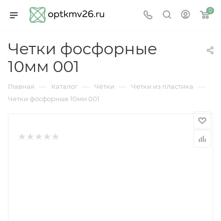
0
Четки фосфорные
10мм 001
—
—
—
—
Главная
Каталог
Чётки
Четки из пластика
Четки фосфорные 10мм 001